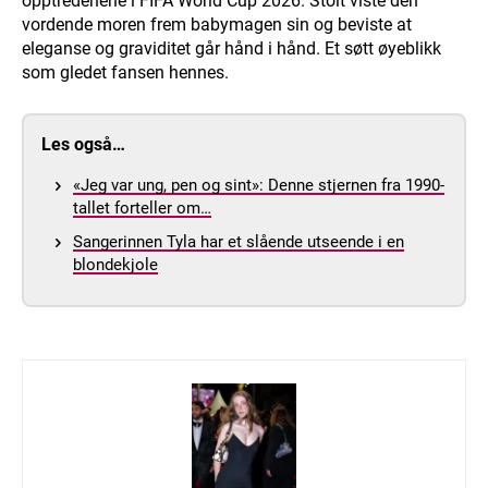
opptredenene i FIFA World Cup 2026. Stolt viste den
vordende moren frem babymagen sin og beviste at
eleganse og graviditet går hånd i hånd. Et søtt øyeblikk
som gledet fansen hennes.
Les også…
«Jeg var ung, pen og sint»: Denne stjernen fra 1990-
tallet forteller om…
Sangerinnen Tyla har et slående utseende i en
blondekjole