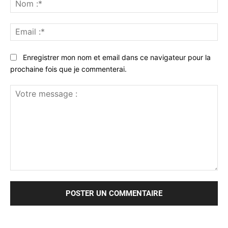
No
:*
Ema
:*
Enregistrer mon nom et email dans ce navigateur pour la
prochaine fois que je commenterai.
Votre
message
: