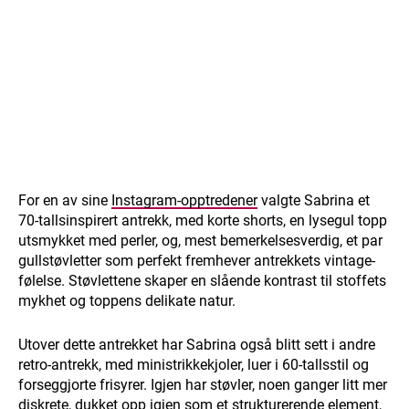
For en av sine
Instagram-opptredener
valgte Sabrina et
70-tallsinspirert antrekk, med korte shorts, en lysegul topp
utsmykket med perler, og, mest bemerkelsesverdig, et par
gullstøvletter som perfekt fremhever antrekkets vintage-
følelse. Støvlettene skaper en slående kontrast til stoffets
mykhet og toppens delikate natur.
Utover dette antrekket har Sabrina også blitt sett i andre
retro-antrekk, med ministrikkekjoler, luer i 60-tallsstil og
forseggjorte frisyrer. Igjen har støvler, noen ganger litt mer
diskrete, dukket opp igjen som et strukturerende element,