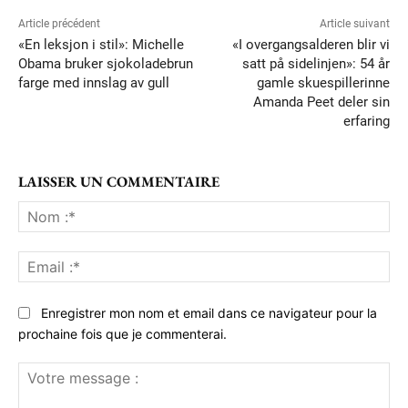
Article précédent
Article suivant
«En leksjon i stil»: Michelle
«I overgangsalderen blir vi
Obama bruker sjokoladebrun
satt på sidelinjen»: 54 år
farge med innslag av gull
gamle skuespillerinne
Amanda Peet deler sin
erfaring
LAISSER UN COMMENTAIRE
No
:*
Ema
:*
Enregistrer mon nom et email dans ce navigateur pour la
prochaine fois que je commenterai.