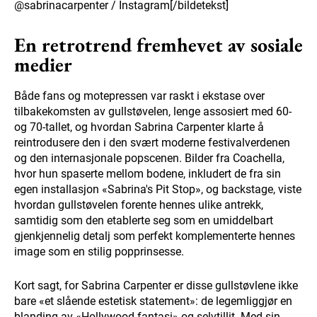
@sabrinacarpenter / Instagram[/bildetekst]
En retrotrend fremhevet av sosiale
medier
Både fans og motepressen var raskt i ekstase over
tilbakekomsten av gullstøvelen, lenge assosiert med 60-
og 70-tallet, og hvordan Sabrina Carpenter klarte å
reintrodusere den i den svært moderne festivalverdenen
og den internasjonale popscenen. Bilder fra Coachella,
hvor hun spaserte mellom bodene, inkludert de fra sin
egen installasjon «Sabrina's Pit Stop», og backstage, viste
hvordan gullstøvelen forente hennes ulike antrekk,
samtidig som den etablerte seg som en umiddelbart
gjenkjennelig detalj som perfekt komplementerte hennes
image som en stilig popprinsesse.
Kort sagt, for Sabrina Carpenter er disse gullstøvlene ikke
bare «et slående estetisk statement»: de legemliggjør en
blanding av «Hollywood-fantasi» og selvtillit. Med sin