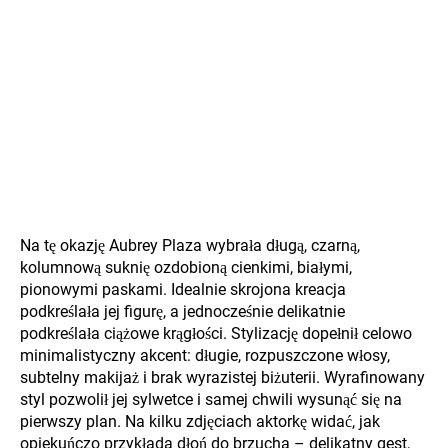
Na tę okazję Aubrey Plaza wybrała długą, czarną,
kolumnową suknię ozdobioną cienkimi, białymi,
pionowymi paskami. Idealnie skrojona kreacja
podkreślała jej figurę, a jednocześnie delikatnie
podkreślała ciążowe krągłości. Stylizację dopełnił celowo
minimalistyczny akcent: długie, rozpuszczone włosy,
subtelny makijaż i brak wyrazistej biżuterii. Wyrafinowany
styl pozwolił jej sylwetce i samej chwili wysunąć się na
pierwszy plan. Na kilku zdjęciach aktorkę widać, jak
opiekuńczo przykłada dłoń do brzucha – delikatny gest,