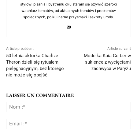
stylowi pisania i bystremu oku staram się ożywić szeroki
wachlarz tematów, od aktualnych trendów i problemów
społecznych, po kulinarne przysmaki i sekrety urody.
Article précédent
Article suivant
50-letnia aktorka Charlize
Modelka Kaia Gerber w
Theron dzieli się rytuałem
sukience z wycięciami
pielęgnacyjnym, bez którego
zachwyca w Paryżu
nie może się obejść.
LAISSER UN COMMENTAIRE
No
:*
Ema
:*