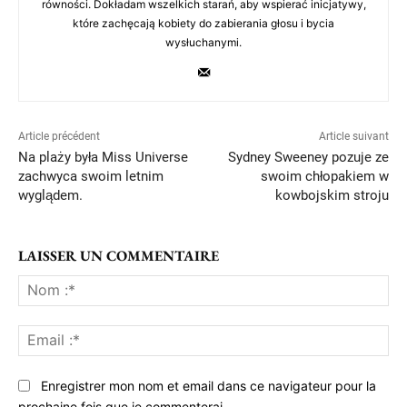
równości. Dokładam wszelkich starań, aby wspierać inicjatywy,
które zachęcają kobiety do zabierania głosu i bycia
wysłuchanymi.
Article précédent
Article suivant
Na plaży była Miss Universe
Sydney Sweeney pozuje ze
zachwyca swoim letnim
swoim chłopakiem w
wyglądem.
kowbojskim stroju
LAISSER UN COMMENTAIRE
No
:*
Ema
:*
Enregistrer mon nom et email dans ce navigateur pour la
prochaine fois que je commenterai.