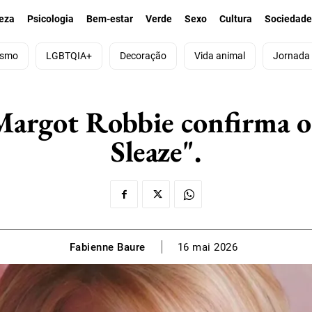
eza
Psicologia
Bem-estar
Verde
Sexo
Cultura
Sociedad
ismo
LGBTQIA+
Decoração
Vida animal
Jornada
Margot Robbie confirma o 
Sleaze".
Fabienne Baure
16 mai 2026