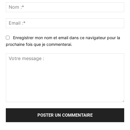
No
:*
Ema
:*
Enregistrer mon nom et email dans ce navigateur pour la
prochaine fois que je commenterai.
Votre
message
: