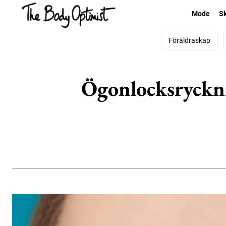
Mode
S
Föräldraskap
Ögonlocksrycknin