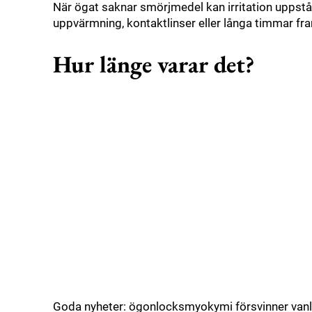
När ögat saknar smörjmedel kan irritation uppstå.
uppvärmning, kontaktlinser eller långa timmar fr
Hur länge varar det?
Goda nyheter:
ögonlocksmyokymi
försvinner vanl