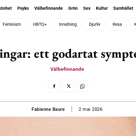
könhet
Psyko
Välbefinnande
Grön
Sex
Kultur
Samhället
Feminism
HBTQ+
Inredning
Djurliv
Resa
gar: ett godartat symptom
Välbefinnande
Fabienne Baure
2 mai 2026