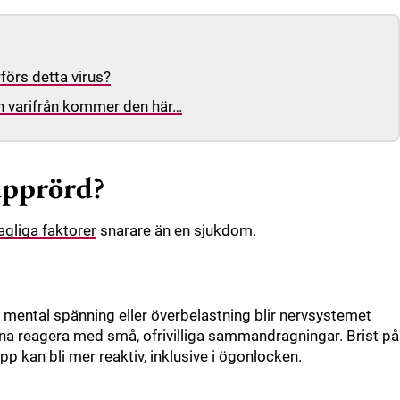
förs detta virus?
n varifrån kommer den här…
upprörd?
agliga faktorer
snarare än en sjukdom.
v mental spänning eller överbelastning blir nervsystemet
rna reagera med små, ofrivilliga sammandragningar. Brist på
p kan bli mer reaktiv, inklusive i ögonlocken.