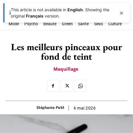
This article is not available in
English
. Showing the
×
ℹ️
original
Français
version.
Mode
Psycho
Beauté
Green
Santé
Sexo
Culture
Soc
Les meilleurs pinceaux pour
fond de teint
Maquillage
Stéphanie Petit
6 mai 2026