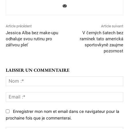
Article précédent
Article suivant
Jessica Alba bez make-upu
V černých šatech bez
odhaluje svou rutinu pro
ramínek tato americká
zářivou pleť
sportovkyně zaujme
pozornost
LAISSER UN COMMENTAIRE
No
:*
Ema
:*
Enregistrer mon nom et email dans ce navigateur pour la
prochaine fois que je commenterai.