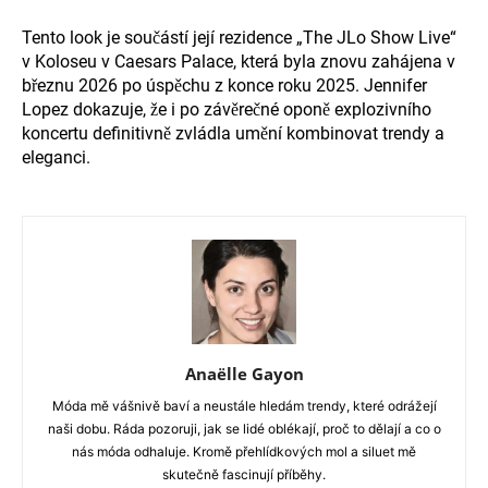
Tento look je součástí její rezidence „The JLo Show Live“
v Koloseu v Caesars Palace, která byla znovu zahájena v
březnu 2026 po úspěchu z konce roku 2025. Jennifer
Lopez dokazuje, že i po závěrečné oponě explozivního
koncertu definitivně zvládla umění kombinovat trendy a
eleganci.
Anaëlle Gayon
Móda mě vášnivě baví a neustále hledám trendy, které odrážejí
naši dobu. Ráda pozoruji, jak se lidé oblékají, proč to dělají a co o
nás móda odhaluje. Kromě přehlídkových mol a siluet mě
skutečně fascinují příběhy.