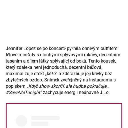
Jennifer Lopez se po koncertě pyšnila ohnivým outfitem:
tělové minišaty s dlouhými splývavými rukávy, decentním
řasením a dílem látky splývající od boků. Tento kousek,
který zdaleka není jednoduchá, decentní béžová,
maximalizuje efekt „kůže“ a zdůrazňuje její křivky bez
zbytečných ozdob. Snímek zveřejněný na Instagramu s
popiskem
„Když show skončí, ale hudba pokračuje…
#SaveMeTonight“
zachycuje energii neúnavné J.Lo.