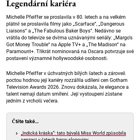
Legendární kariéra
Michelle Pfeiffer se proslavila v 80. letech a na velkém
plátně se proslavila filmy jako „Scarface“, „Dangerous
Liaisons“ a „The Fabulous Baker Boys“. Nedávno se
vrátila do televize se dvěma uznávanými seriály: „Margo's
Got Money Trouble“ na Apple TV+ a „The Madison“ na
Paramount+. Třikrát nominovaná na Oscara potvrzuje své
postavení významné hollywoodské osobnosti.
Michelle Pfeiffer v úchvatných bílých šatech a zároveň
poctou hodnou její kariéry rozzářila udílení cen Gotham
Television Awards 2026. Znovu dokázala, že elegance a
talent nemají datum smíření. Její vystoupení zůstane
jedním z vrcholů večera.
Čtěte také…
„Indická kráska“: tato bývalá Miss World způsobila
senzaci v šatech barvy slonoviny