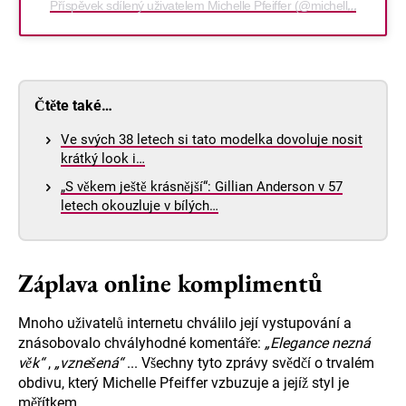
Příspěvek sdílený uživatelem Michelle Pfeiffer (@michellepfeifferofficial)
Čtěte také…
Ve svých 38 letech si tato modelka dovoluje nosit
krátký look i…
„S věkem ještě krásnější“: Gillian Anderson v 57
letech okouzluje v bílých…
Záplava online komplimentů
Mnoho uživatelů internetu chválilo její vystupování a
znásobovalo chvályhodné komentáře:
„Elegance nezná
věk“
,
„vznešená“
... Všechny tyto zprávy svědčí o trvalém
obdivu, který Michelle Pfeiffer vzbuzuje a jejíž styl je
měřítkem.