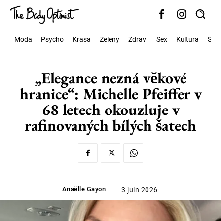
Móda
Psycho
Krása
Zelený
Zdraví
Sex
Kultura
Spo
„Elegance nezná věkové
hranice“: Michelle Pfeiffer v
68 letech okouzluje v
rafinovaných bílých šatech
Anaëlle Gayon
3 juin 2026