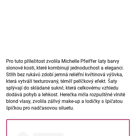
Pro tuto příležitost zvolila Michelle Pfeiffer šaty barvy
slonové kosti, které kombinují jednoduchost a eleganci.
Střih bez rukávů zdobí jemná reliéfní květinová výšivka,
která vytváří texturovaný, téměř peříčkový efekt. Šaty
splývají do skládané sukně, která celkovému vzhledu
dodává pohyb a lehkost. Herečka měla rozpuštěné vlnité
blond vlasy, zvolila zářivý make-up a lodičky s špičatou
špičkou pro nadčasovou siluetu.