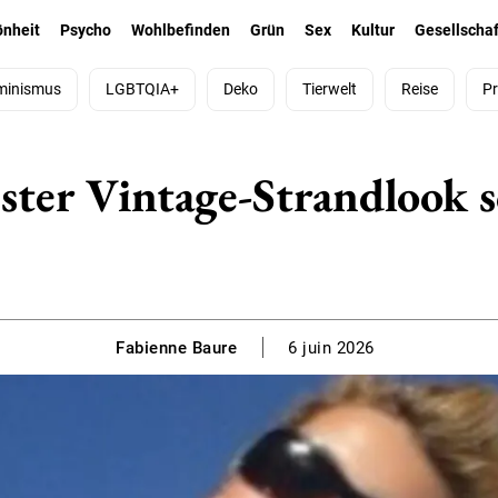
önheit
Psycho
Wohlbefinden
Grün
Sex
Kultur
Gesellschaf
minismus
LGBTQIA+
Deko
Tierwelt
Reise
Pr
ster Vintage-Strandlook 
Fabienne Baure
6 juin 2026