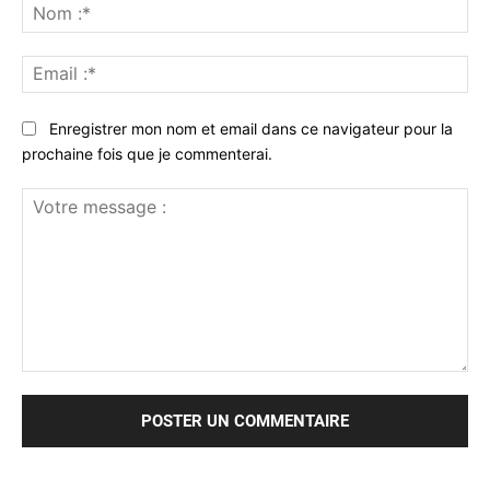
No
:*
Ema
:*
Enregistrer mon nom et email dans ce navigateur pour la
prochaine fois que je commenterai.
Votre
message
: