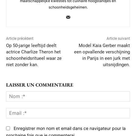
maatschappelijke kwesties tot culinaire hoogstandjes en
schoonheidsgeheimen.
Article précédent
Article suivant
Op 50-jarige leeftijd deelt
Model Kaia Gerber maakt
actrice Charlize Theron het
een opvallende verschijning
schoonheidsritueel waar ze
in Parijs in een jurk met
niet zonder kan.
uitsnijdingen.
LAISSER UN COMMENTAIRE
No
:*
Ema
:*
Enregistrer mon nom et email dans ce navigateur pour la
prochaine fois que je commenterai.