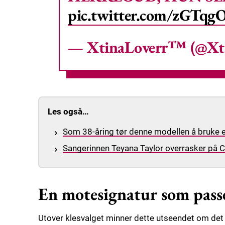
pic.twitter.com/zGTq
— XtinaLoverr™️ (@Xt
Les også…
Som 38-åring tør denne modellen å bruke et
Sangerinnen Teyana Taylor overrasker på Co
En motesignatur som pas
Utover klesvalget minner dette utseendet om det 