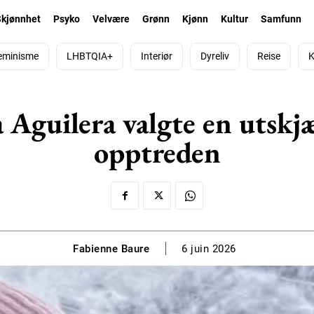
Skjønnhet
Psyko
Velvære
Grønn
Kjønn
Kultur
Samfunn
eminisme
LHBTQIA+
Interiør
Dyreliv
Reise
K
Aguilera valgte en utskjær
opptreden
Fabienne Baure
6 juin 2026