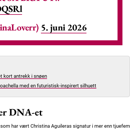
gOQSRl
inaLoverr)
5. juni 2026
 kort antrekk i snøen
achella med en futuristisk-inspirert silhuett
ser DNA-et
som har vært Christina Aguileras signatur i mer enn tjuefem