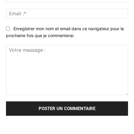
:*
Ema
:*
Enregistrer mon nom et email dans ce navigateur pour la
prochaine fois que je commenterai.
Votre
message
: