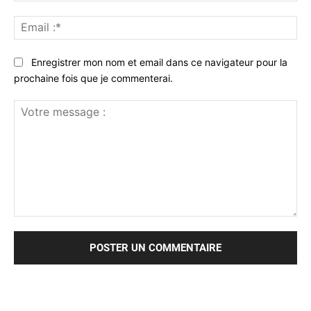
Ema
:*
Enregistrer mon nom et email dans ce navigateur pour la
prochaine fois que je commenterai.
Votre
message
: