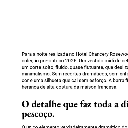
Para a noite realizada no Hotel Chancery Rosewoo
coleção pré-outono 2026. Um vestido midi de cet
um corte solto, fluido, quase flutuante, que desl
minimalismo. Sem recortes dramáticos, sem enf
cor e uma silhueta que cai sem esforço. A barra f
herança de alta-costura da maison francesa.
O detalhe que faz toda a d
pescoço.
O único elemento verdadeiramente dramático do 