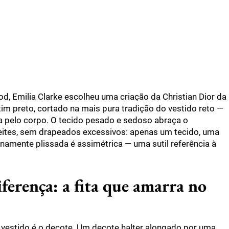
d, Emilia Clarke escolheu uma criação da Christian Dior da
im preto, cortado na mais pura tradição do vestido reto —
iza pelo corpo. O tecido pesado e sedoso abraça o
eites, sem drapeados excessivos: apenas um tecido, uma
inamente plissada é assimétrica — uma sutil referência à
iferença: a fita que amarra no
vestido é o decote. Um decote halter alongado por uma