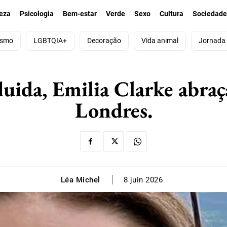
eza
Psicologia
Bem-estar
Verde
Sexo
Cultura
Sociedad
ismo
LGBTQIA+
Decoração
Vida animal
Jornada
luida, Emilia Clarke abra
Londres.
Léa Michel
8 juin 2026