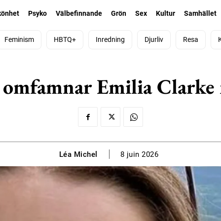
könhet
Psyko
Välbefinnande
Grön
Sex
Kultur
Samhället
Feminism
HBTQ+
Inredning
Djurliv
Resa
tt omfamnar Emilia Clark
Léa Michel
8 juin 2026