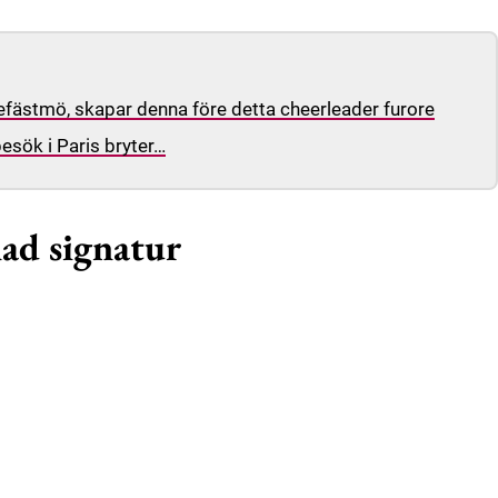
efästmö, skapar denna före detta cheerleader furore
besök i Paris bryter…
nad signatur