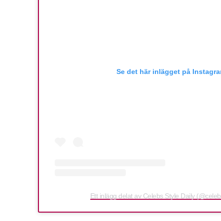
Se det här inlägget på Instagr
Ett inlägg delat av Celebs Style Daily (@celeb