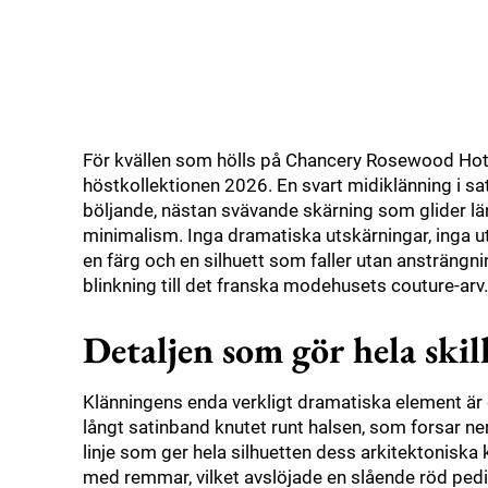
För kvällen som hölls på Chancery Rosewood Hotel 
höstkollektionen 2026. En svart midiklänning i sati
böljande, nästan svävande skärning som glider l
minimalism. Inga dramatiska utskärningar, inga ut
en färg och en silhuett som faller utan ansträngni
blinkning till det franska modehusets couture-arv.
Detaljen som gör hela ski
Klänningens enda verkligt dramatiska element är 
långt satinband knutet runt halsen, som forsar ner 
linje som ger hela silhuetten dess arkitektoniska 
med remmar, vilket avslöjade en slående röd pedik