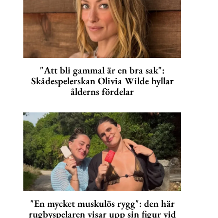
"Att bli gammal är en bra sak":
Skådespelerskan Olivia Wilde hyllar
ålderns fördelar
"En mycket muskulös rygg": den här
rugbyspelaren visar upp sin figur vid