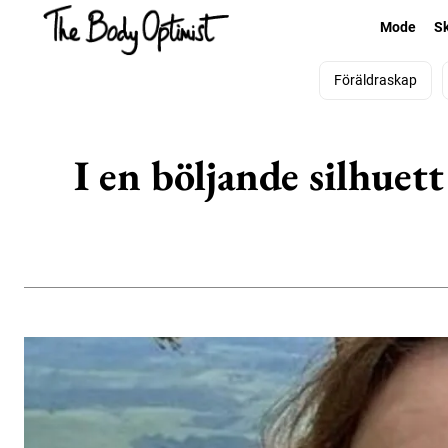
Mode
S
Föräldraskap
I en böljande silhue