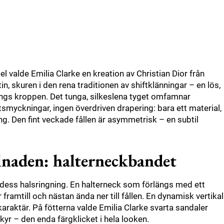
valde Emilia Clarke en kreation av Christian Dior från
n, skuren i den rena traditionen av shiftklänningar – en lös,
ängs kroppen. Det tunga, silkeslena tyget omfamnar
smyckningar, ingen överdriven drapering: bara ett material,
ng. Den fint veckade fållen är asymmetrisk – en subtil
llnaden: halterneckbandet
dess halsringning. En halterneck som förlängs med ett
framtill och nästan ända ner till fållen. En dynamisk vertikal
karaktär. På fötterna valde Emilia Clarke svarta sandaler
yr – den enda färgklicket i hela looken.