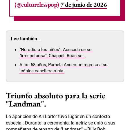
(@culturelesspop)
7 de junio de 2026
Lee también…
"No odio a los niños": Acusada de ser
"irrespetuosa", Chappell Roan se…
A los 58 años, Pamela Anderson regresa a su
icónica cabellera rubia.
Triunfo absoluto para la serie
"Landman".
La aparición de Ali Larter tuvo lugar en un contexto
especial. Durante la ceremonia, la actriz se unió a sus
compañeros de reparto de "Landman" —Billy Bob