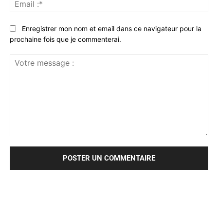
Ema
:*
Enregistrer mon nom et email dans ce navigateur pour la
prochaine fois que je commenterai.
Votre
message
: