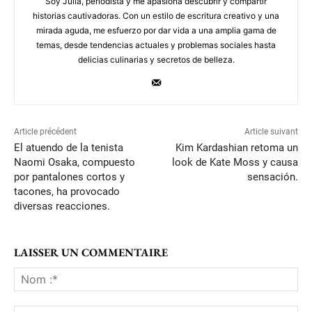
Soy Julia, periodista y me apasiona descubrir y compartir
historias cautivadoras. Con un estilo de escritura creativo y una
mirada aguda, me esfuerzo por dar vida a una amplia gama de
temas, desde tendencias actuales y problemas sociales hasta
delicias culinarias y secretos de belleza.
Article précédent
Article suivant
El atuendo de la tenista
Kim Kardashian retoma un
Naomi Osaka, compuesto
look de Kate Moss y causa
por pantalones cortos y
sensación.
tacones, ha provocado
diversas reacciones.
LAISSER UN COMMENTAIRE
No
:*