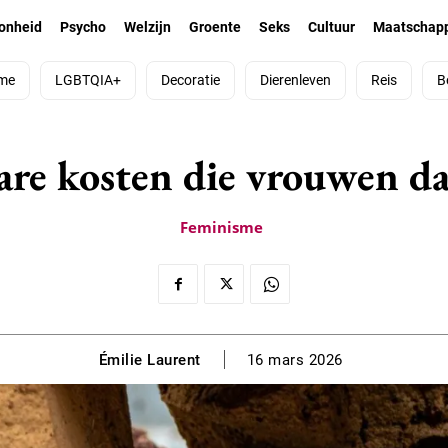
onheid
Psycho
Welzijn
Groente
Seks
Cultuur
Maatschapp
me
LGBTQIA+
Decoratie
Dierenleven
Reis
B
re kosten die vrouwen da
Feminisme
Émilie Laurent
16 mars 2026