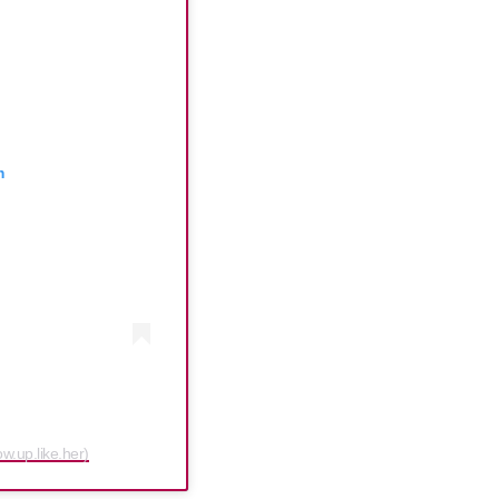
m
w.up.like.her)