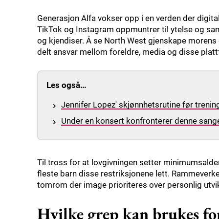
Generasjon Alfa vokser opp i en verden der digit
TikTok og Instagram oppmuntrer til ytelse og sam
og kjendiser. Å se North West gjenskape morens e
delt ansvar mellom foreldre, media og disse plat
Les også…
Jennifer Lopez' skjønnhetsrutine før treni
Under en konsert konfronterer denne sanger
Til tross for at lovgivningen setter minimumsalder
fleste barn disse restriksjonene lett. Rammeverket
tomrom der image prioriteres over personlig utvik
Hvilke grep kan brukes for