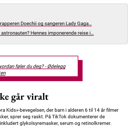
: rapperen Doechii og sangeren Lady Gaga…
e astronauten? Hennes imponerende reise i…
ordan føler du deg? - Ødelegg
en
e går viralt
ora Kids»-bevegelsen, der barn i alderen 6 til 14 år filmer
kker, sprer seg raskt. På TikTok dokumenterer de
 inkludert glykolsyremasker, serum og retinolkremer.