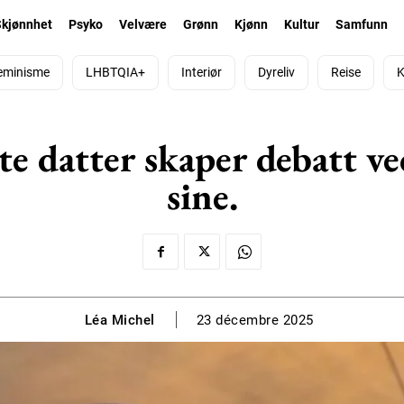
Skjønnhet
Psyko
Velvære
Grønn
Kjønn
Kultur
Samfunn
eminisme
LHBTQIA+
Interiør
Dyreliv
Reise
K
e datter skaper debatt v
sine.
Léa Michel
23 décembre 2025