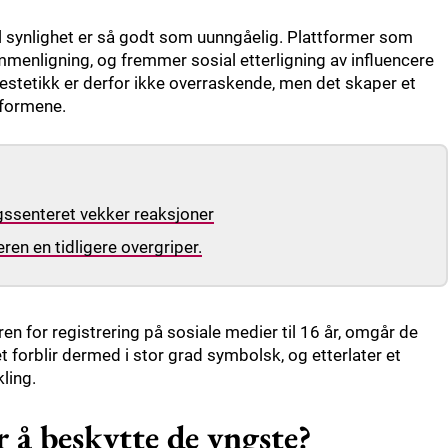
al synlighet er så godt som uunngåelig. Plattformer som
menligning, og fremmer sosial etterligning av influencere
stetikk er derfor ikke overraskende, men det skaper et
tformene.
ngssenteret vekker reaksjoner
en en tidligere overgriper.
en for registrering på sosiale medier til 16 år, omgår de
 forblir dermed i stor grad symbolsk, og etterlater et
ling.
 å beskytte de yngste?