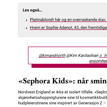
Les også…
Platinablondt hår og en overraskende duo
Hvem er Sophie Adenot, 43, den fremtidig
@kimandnorth
@Kim Kardashian
♬ hv
ensomhet
«Sephora Kids»: når smink
Nordvest-England er ikke et isolert tilfelle. «Seph
skjønnhetsshoppingturene sine til kosmetikkbuti
hudpleierutinene sine inspirert av Generasjon Z –