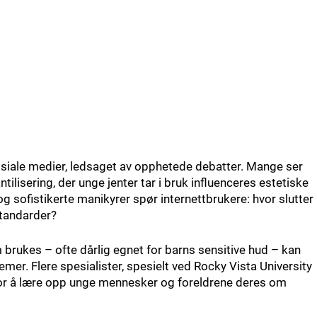
sosiale medier, ledsaget av opphetede debatter. Mange ser
lisering, der unge jenter tar i bruk influenceres estetiske
g sofistikerte manikyrer spør internettbrukere: hvor slutter
tandarder?
rukes – ofte dårlig egnet for barns sensitive hud – kan
emer. Flere spesialister, spesielt ved Rocky Vista University
for å lære opp unge mennesker og foreldrene deres om