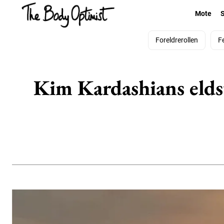
Mote
Foreldrerollen
F
Kim Kardashians eldst