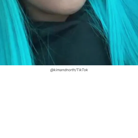
@kimandnorth/TikTok