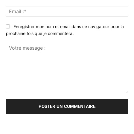
Ema
:*
Enregistrer mon nom et email dans ce navigateur pour la
prochaine fois que je commenterai.
Votre
message
: