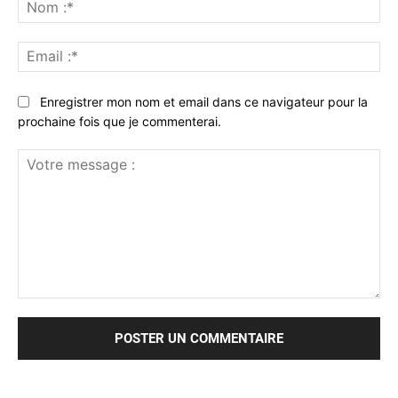
No
:*
Ema
:*
Enregistrer mon nom et email dans ce navigateur pour la
prochaine fois que je commenterai.
Votre
message
: