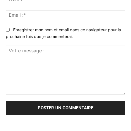
:*
Ema
:*
Enregistrer mon nom et email dans ce navigateur pour la
prochaine fois que je commenterai.
Votre
message
: