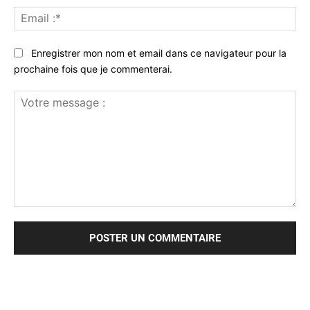
Ema
:*
Enregistrer mon nom et email dans ce navigateur pour la
prochaine fois que je commenterai.
Votre
message
: