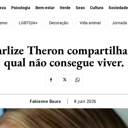
eza
Psicologia
Bem-estar
Verde
Sexo
Cultura
Sociedad
ismo
LGBTQIA+
Decoração
Vida animal
Jornada
arlize Theron compartilha 
qual não consegue viver.
Fabienne Baure
8 juin 2026