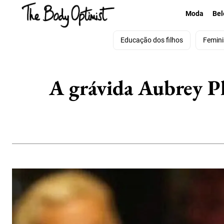
Moda
Bel
Educação dos filhos
Femin
A grávida Aubrey Pl