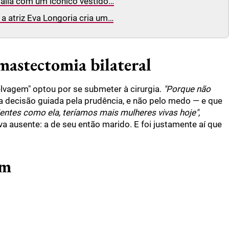
tália com um icônico vestido…
a atriz Eva Longoria cria um…
mastectomia bilateral
Selvagem" optou por se submeter à cirurgia.
"Porque não
 decisão guiada pela prudência, e não pelo medo — e que
ientes como ela, teríamos mais mulheres vivas hoje",
va ausente: a de seu então marido. E foi justamente aí que
im