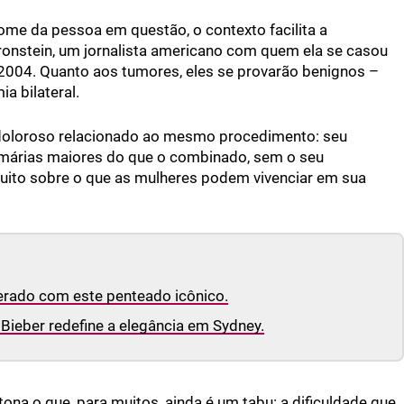
e da pessoa em questão, o contexto facilita a
 Bronstein, um jornalista americano com quem ela se casou
004. Quanto aos tumores, eles se provarão benignos –
a bilateral.
o doloroso relacionado ao mesmo procedimento: seu
amárias maiores do que o combinado, sem o seu
uito sobre o que as mulheres podem vivenciar em sua
perado com este penteado icônico.
Bieber redefine a elegância em Sydney.
ona o que, para muitos, ainda é um tabu: a dificuldade que