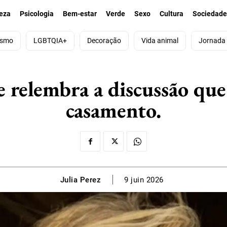
eza
Psicologia
Bem-estar
Verde
Sexo
Cultura
Sociedad
ismo
LGBTQIA+
Decoração
Vida animal
Jornada
e relembra a discussão que
casamento.
Julia Perez
9 juin 2026