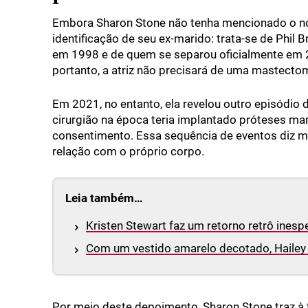
Embora Sharon Stone não tenha mencionado o nom
identificação de seu ex-marido: trata-se de Phil
em 1998 e de quem se separou oficialmente em 2
portanto, a atriz não precisará de uma mastectomi
Em 2021, no entanto, ela revelou outro episódi
cirurgião na época teria implantado próteses m
consentimento. Essa sequência de eventos diz m
relação com o próprio corpo.
Leia também…
Kristen Stewart faz um retorno retrô ines
Com um vestido amarelo decotado, Hailey 
Por meio deste depoimento, Sharon Stone traz à t