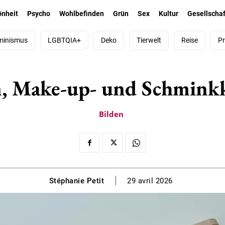
önheit
Psycho
Wohlbefinden
Grün
Sex
Kultur
Gesellschaf
minismus
LGBTQIA+
Deko
Tierwelt
Reise
Pr
, Make-up- und Schmink
Bilden
Stéphanie Petit
29 avril 2026