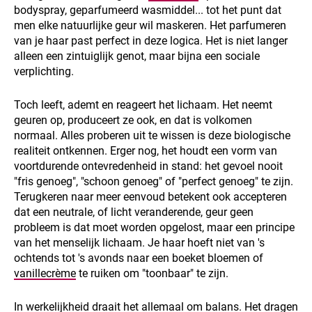
bodyspray, geparfumeerd wasmiddel... tot het punt dat
men elke natuurlijke geur wil maskeren. Het parfumeren
van je haar past perfect in deze logica. Het is niet langer
alleen een zintuiglijk genot, maar bijna een sociale
verplichting.
Toch leeft, ademt en reageert het lichaam. Het neemt
geuren op, produceert ze ook, en dat is volkomen
normaal. Alles proberen uit te wissen is deze biologische
realiteit ontkennen. Erger nog, het houdt een vorm van
voortdurende ontevredenheid in stand: het gevoel nooit
"fris genoeg", "schoon genoeg" of "perfect genoeg" te zijn.
Terugkeren naar meer eenvoud betekent ook accepteren
dat een neutrale, of licht veranderende, geur geen
probleem is dat moet worden opgelost, maar een principe
van het menselijk lichaam. Je haar hoeft niet van 's
ochtends tot 's avonds naar een boeket bloemen of
vanillecrème
te ruiken om "toonbaar" te zijn.
In werkelijkheid draait het allemaal om balans. Het dragen