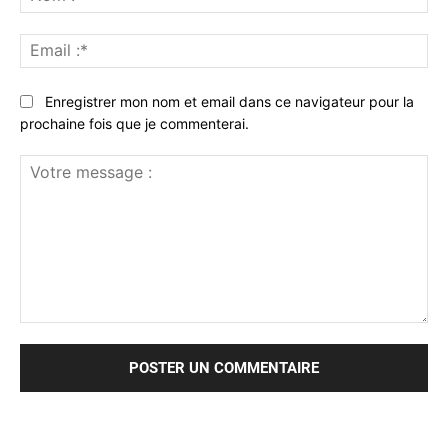
:*
Ema
:*
Enregistrer mon nom et email dans ce navigateur pour la
prochaine fois que je commenterai.
Votre
message
: