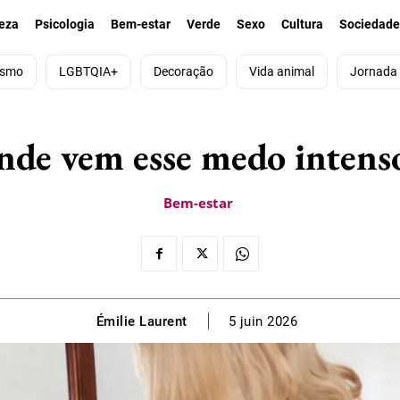
eza
Psicologia
Bem-estar
Verde
Sexo
Cultura
Sociedad
ismo
LGBTQIA+
Decoração
Vida animal
Jornada
nde vem esse medo intens
Bem-estar
Émilie Laurent
5 juin 2026