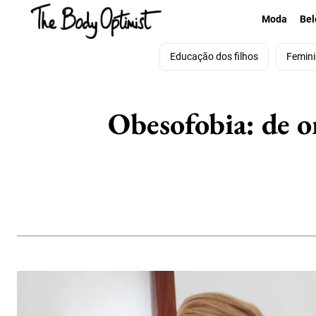
Moda
Bel
Educação dos filhos
Femin
Obesofobia: de o