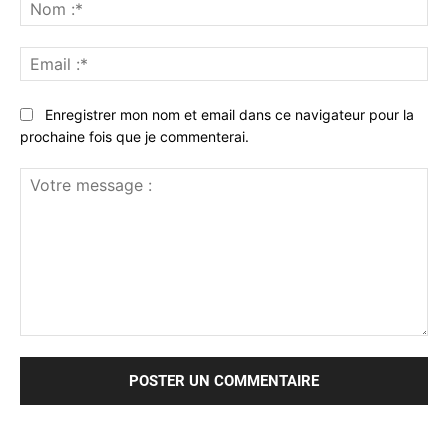
No
:*
Ema
:*
Enregistrer mon nom et email dans ce navigateur pour la
prochaine fois que je commenterai.
Votre
message
: