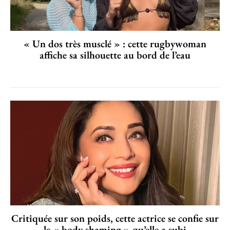
« Un dos très musclé » : cette rugbywoman
affiche sa silhouette au bord de l’eau
Critiquée sur son poids, cette actrice se confie sur
le « body shaming » qu’elle a subi