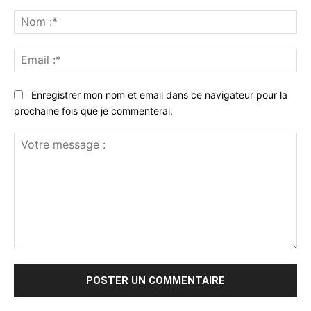
No
:*
Ema
:*
Enregistrer mon nom et email dans ce navigateur pour la
prochaine fois que je commenterai.
Votre
message
: