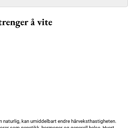
trenger å vite
n naturlig, kan umiddelbart endre hårveksthastigheten.
torer som genetikk, hormoner og generell helse. Hvert