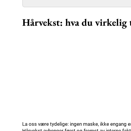
Hårvekst: hva du virkelig 
La oss være tydelige: ingen maske, ikke engang e
Hårvekst avhenger først og fremst av interne fak