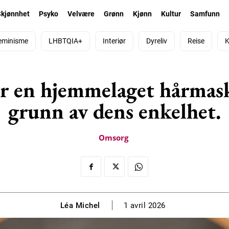
Skjønnhet
Psyko
Velvære
Grønn
Kjønn
Kultur
Samfunn
eminisme
LHBTQIA+
Interiør
Dyreliv
Reise
K
r en hjemmelaget hårmask
grunn av dens enkelhet.
Omsorg
Léa Michel
1 avril 2026