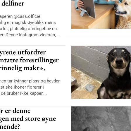
delfiner
aperen @cass.officiel
ylig et magisk øyeblikk mens
fet, plutselig omringet av en
ner. Denne Instagram-videoen,...
yrene utfordrer
ntatte forestillinger
innelig makt».
nen tar kvinner plass og hevder
stiske ikoner florerer i
 de bruker ikke kapper,...
r er denne
gen med store øyne
nnende?