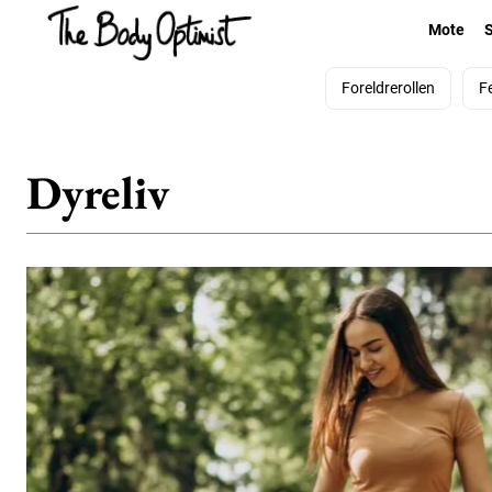
Mote
Foreldrerollen
F
Dyreliv