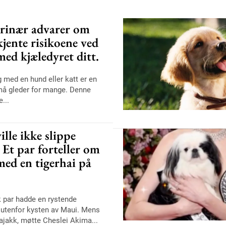
erinær advarer om
 kjente risikoene ved
med kjæledyret ditt.
 med en hund eller katt er en
små gleder for mange. Denne
...
lle ikke slippe
 Et par forteller om
ed en tigerhai på
k par hadde en rystende
 utenfor kysten av Maui. Mens
ajakk, møtte Cheslei Akima...