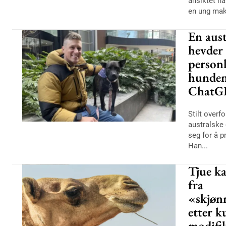
ansiktet h
en ung mak
En aus
hevder 
personl
hunden 
ChatG
Stilt overf
australske
seg for å p
Han...
Tjue k
fra
«skjøn
etter k
modifi