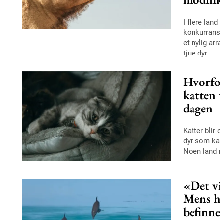
I flere land
konkurrans
et nylig ar
tjue dyr...
Hvorfor
katten 
dagen
Katter blir
dyr som kan
Noen land m
«Det vi
Mens h
befinne