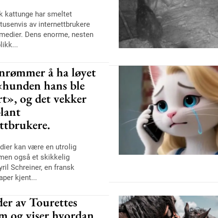
k kattunge har smeltet
l tusenvis av internettbrukere
 medier. Dens enorme, nesten
likk...
nrømmer å ha løyet
«hunden hans ble
rt», og det vekker
blant
ttbrukere.
dier kan være en utrolig
men også et skikkelig
yril Schreiner, en fransk
per kjent...
er av Tourettes
m og viser hvordan