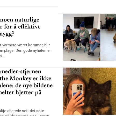
 noen naturlige
 for å effektivt
 mygg?
et varmere været kommer, blir
en plage. Den gode nyheten er
s...
 medier-stjernen
the Monkey er ikke
alene: de nye bildene
elter hjerter på
kje allerede sett det søte