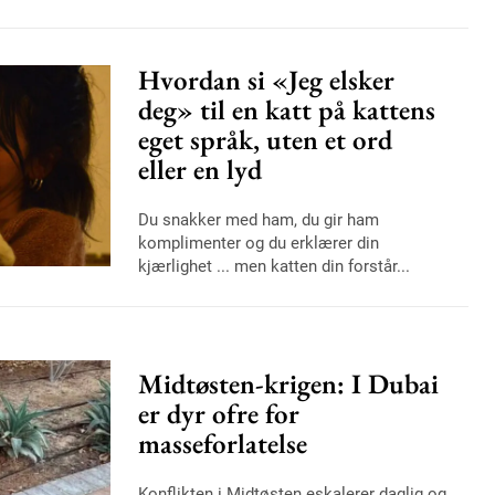
Hvordan si «Jeg elsker
deg» til en katt på kattens
eget språk, uten et ord
eller en lyd
Du snakker med ham, du gir ham
komplimenter og du erklærer din
kjærlighet ... men katten din forstår...
Midtøsten-krigen: I Dubai
er dyr ofre for
masseforlatelse
Konflikten i Midtøsten eskalerer daglig og