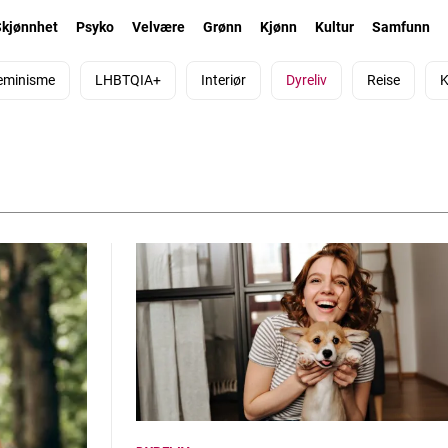
Skjønnhet
Psyko
Velvære
Grønn
Kjønn
Kultur
Samfunn
eminisme
LHBTQIA+
Interiør
Dyreliv
Reise
K