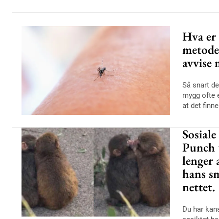
Hva er
metoder
avvise
Så snart d
mygg ofte 
at det finne
Sosiale
Punch 
lenger 
hans sm
nettet.
Du har kans