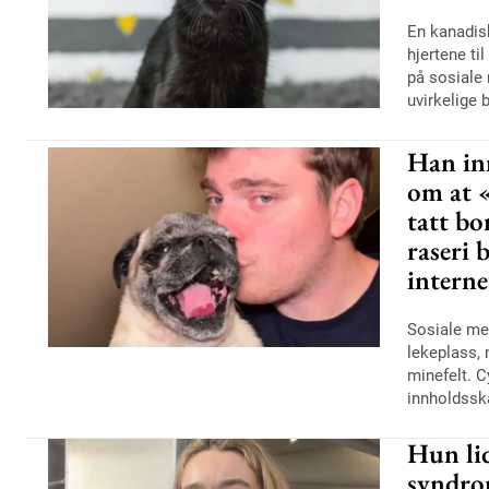
En kanadis
hjertene ti
på sosiale
uvirkelige b
Han in
om at 
tatt bo
raseri 
interne
Sosiale me
lekeplass, 
minefelt. C
innholdsska
Hun lid
syndro