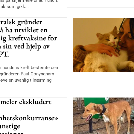
ans på skjermene dine. Punch,
ak som gikk...
tralsk gründer
å ha utviklet en
ig kreftvaksine for
sin ved hjelp av
PT.
or hundens kreft bestemte den
 gründeren Paul Conyngham
røve en uvanlig tilnærming.
ameler ekskludert
nhetskonkurranse»
unstige
kasjoner