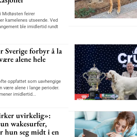
 i Midtøsten feirer
er kamelenes utseende. Ved
rangement ble imidlertid rundt
 Sverige forbyr å la
være alene hele
 ofte oppfattet som uavhengige
 være alene i lange perioder.
ener imidlertid...
rker uvirkelig»:
un wakesurfer,
r hun seg midt i en