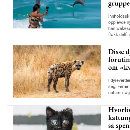
gruppe 
Innholdssk
opplevde n
han wakesur
flokk delfi
Disse d
forutin
om «kv
I dyreverde
seg. Femini
naturen, og
Hvorfo
kattun
så spe