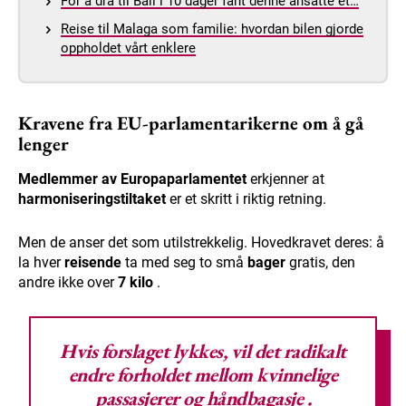
For å dra til Bali i 10 dager fant denne ansatte et…
Reise til Malaga som familie: hvordan bilen gjorde
oppholdet vårt enklere
Kravene fra EU-parlamentarikerne om å gå
lenger
Medlemmer av Europaparlamentet
erkjenner at
harmoniseringstiltaket
er et skritt i riktig retning.
Men de anser det som utilstrekkelig. Hovedkravet deres: å
la hver
reisende
ta med seg to små
bager
gratis, den
andre ikke over
7 kilo
.
Hvis forslaget lykkes, vil det radikalt
endre forholdet mellom kvinnelige
passasjerer og
håndbagasje
.