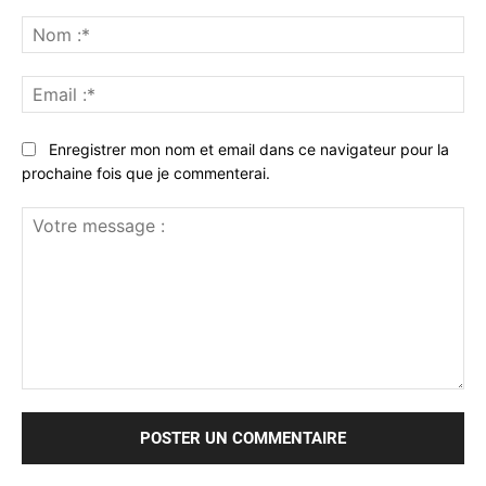
No
:*
Ema
:*
Enregistrer mon nom et email dans ce navigateur pour la
prochaine fois que je commenterai.
Votre
message
: