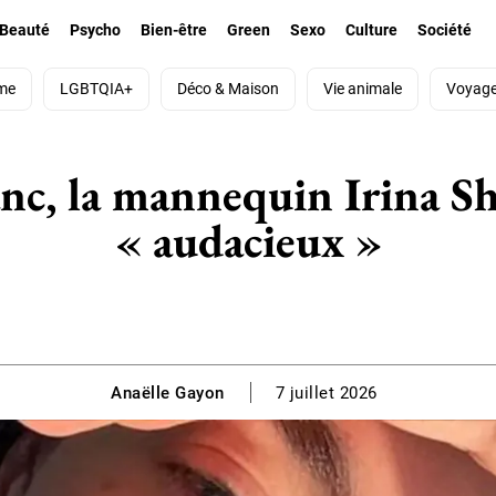
Beauté
Psycho
Bien-être
Green
Sexo
Culture
Société
me
LGBTQIA+
Déco & Maison
Vie animale
Voyag
nc, la mannequin Irina Sh
« audacieux »
Anaëlle Gayon
7 juillet 2026