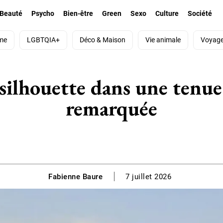
Beauté
Psycho
Bien-être
Green
Sexo
Culture
Société
me
LGBTQIA+
Déco & Maison
Vie animale
Voyag
silhouette dans une tenu
remarquée
Fabienne Baure
7 juillet 2026