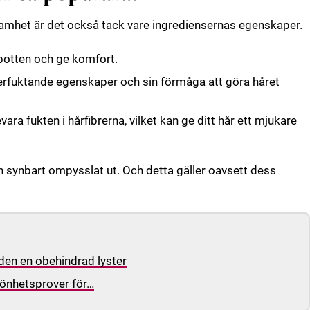
mhet är det också tack vare ingrediensernas egenskaper.
rbotten och ge komfort.
återfuktande egenskaper och sin förmåga att göra håret
evara fukten i hårfibrerna, vilket kan ge ditt hår ett mjukare
ch synbart ompysslat ut. Och detta gäller oavsett dess
den en obehindrad lyster
skönhetsprover för…