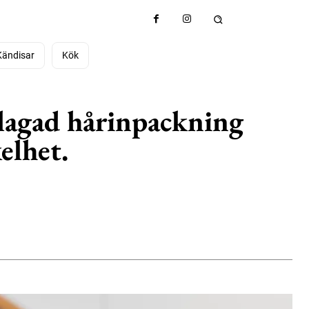
Kändisar
Kök
mlagad hårinpackning
elhet.