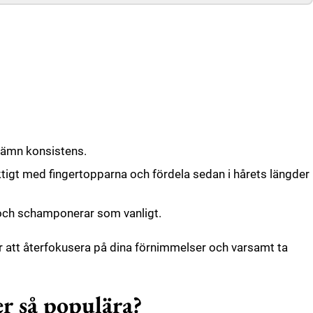
 jämn konsistens.
tigt med fingertopparna och fördela sedan i hårets längder
r och schamponerar som vanligt.
för att återfokusera på dina förnimmelser och varsamt ta
er så populära?