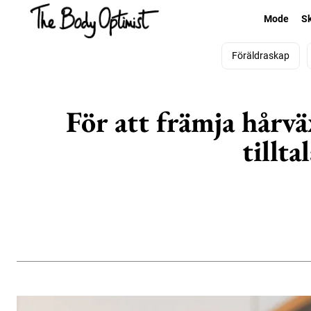
Mode
S
Föräldraskap
För att främja hårv
tillt