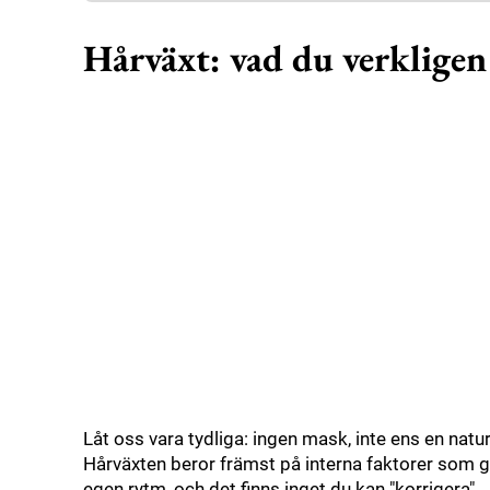
Hårväxt: vad du verkligen
Låt oss vara tydliga: ingen mask, inte ens en natu
Hårväxten beror främst på interna faktorer som ge
egen rytm, och det finns inget du kan "korrigera".