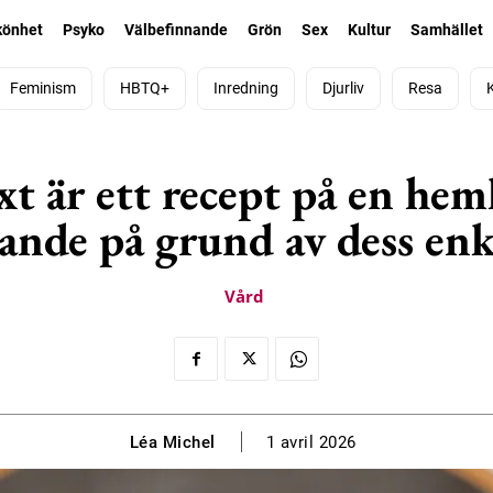
könhet
Psyko
Välbefinnande
Grön
Sex
Kultur
Samhället
Feminism
HBTQ+
Inredning
Djurliv
Resa
äxt är ett recept på en he
alande på grund av dess enk
Vård
Léa Michel
1 avril 2026