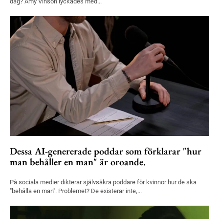
dag? Amy Vinson lyckades med...
Dessa AI-genererade poddar som förklarar "hur
man behåller en man" är oroande.
På sociala medier dikterar självsäkra poddare för kvinnor hur de ska
"behålla en man". Problemet? De existerar inte,...