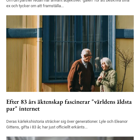
Om din partner redan har använt adjektivet "galen" för att beskriva sina
ex och tycker om att framställa...
Efter 83 års äktenskap fascinerar "världens äldsta
par" internet
Deras kärlekshistoria sträcker sig över generationer. Lyle och Eleanor
Gittens, gifta i 83 år, har just officiellt erkänts...