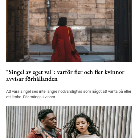
"Singel av eget val": varför fler och fler kvinnor
avvisar förhållanden
Att vara singel ses inte längre nödvändigtvis som något att vänta på eller
ett limbo. För många kvinnor...