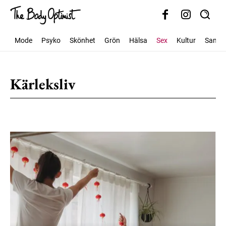
Mode
Psyko
Skönhet
Grön
Hälsa
Sex
Kultur
Samhäl
Kärleksliv
Äktenskap
Sexualitet