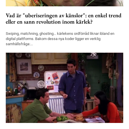
Vad är "uberiseringen av känslor": en enkel trend
eller en sann revolution inom kärlek?
Swiping, matchning, ghosting… kärlekens ordförråd liknar ibland en
digital plattforms. Bakom dessa nya koder ligger en verklig
samhällsfråga:...