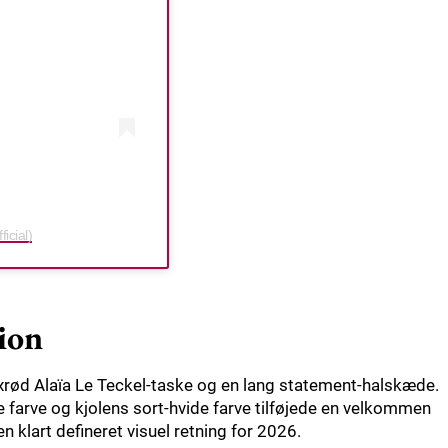
icial)
ion
xrød Alaïa Le Teckel-taske og en lang statement-halskæde.
arve og kjolens sort-hvide farve tilføjede en velkommen
n klart defineret visuel retning for 2026.