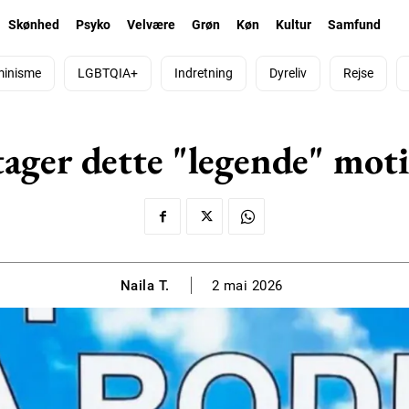
Skønhed
Psyko
Velvære
Grøn
Køn
Kultur
Samfund
minisme
LGBTQIA+
Indretning
Dyreliv
Rejse
ager dette "legende" motiv
Naila T.
2 mai 2026