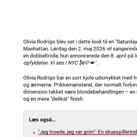
Olivia Rodrigo blev set i dette look til en "Saturd
Manhattan. Lørdag den 2. maj 2026 vil sangerin
en dobbeltrolle, hun annoncerede den 8. april p
opfyldelse. Vi ses i NYC 🗽🩷💋"
.
Olivia Rodrigo bar en sort kjole udsmykket med 
og ærmerne. Prikkemønsteret, der normalt forbind
dimension takket være blondebehandlingen – en 
og en mere "delikat" finish.
Læs også…
"Jeg troede, jeg var grim": En skuespillerin