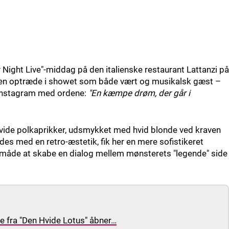
ay Night Live"-middag på den italienske restaurant Lattanzi på
den optræde i showet som både vært og musikalsk gæst –
å Instagram med ordene:
"En kæmpe drøm, der går i
hvide polkaprikker, udsmykket med hvid blonde ved kraven
es med en retro-æstetik, fik her en mere sofistikeret
måde at skabe en dialog mellem mønsterets "legende" side
de fra "Den Hvide Lotus" åbner…