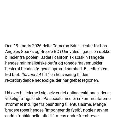
Den 19. marts 2026 delte Cameron Brink, center for Los
Angeles Sparks og Breeze BC i Unrivaled-ligaen, en række
billeder fra poolen. Badet i californisk solskin fangede
hendes minimalistiske outfit og tonede mavemuskler
bestemt hendes følgeres opmærksomhed. Billedteksten
lød blot:
"Savnet LA ❤️‍🔥",
en henvisning til den
rekordbrydende hedebølge, der har grebet regionen.
Ud over billederne i sig selv er det online-reaktionen, der er
virkelig fængslende. På sociale medier er kommentarerne
strømmet ind, lige fra beundring til entusiasme. Mange
brugere roser hendes "imponerende fysik", nogle nævner
endda "upåklagelig atletik", mens andre fremhæver