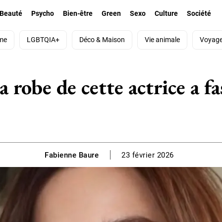
Beauté
Psycho
Bien-être
Green
Sexo
Culture
Société
me
LGBTQIA+
Déco & Maison
Vie animale
Voyag
obe de cette actrice a fa
Fabienne Baure
23 février 2026