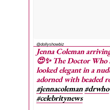
@dollyshowbiz
Jenna Coleman arrivin
😍✨ The Doctor Who an
looked elegant in a nud
adorned with beaded r
#jennacoleman
#drwho
#celebritynews