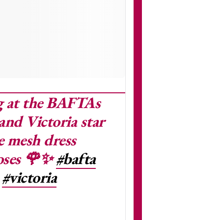
g at the BAFTAs
d Victoria star
e mesh dress
oses 🌹✨
#bafta
#victoria