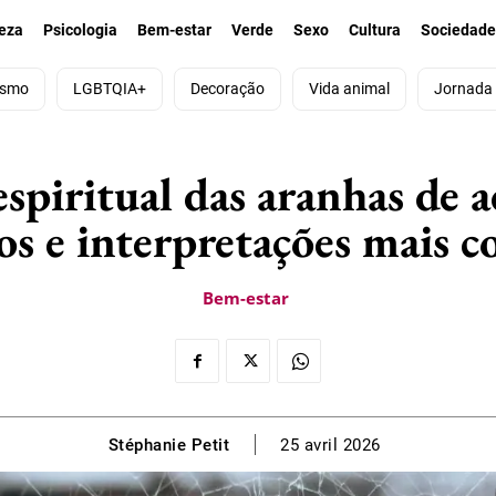
eza
Psicologia
Bem-estar
Verde
Sexo
Cultura
Sociedad
ismo
LGBTQIA+
Decoração
Vida animal
Jornada
espiritual das aranhas de 
os e interpretações mais 
Bem-estar
Stéphanie Petit
25 avril 2026