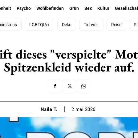
önheit
Psycho
Wohlbefinden
Grün
Sex
Kultur
Gesellschaf
minismus
LGBTQIA+
Deko
Tierwelt
Reise
Pr
ift dieses "verspielte" Mo
Spitzenkleid wieder auf.
Naila T.
2 mai 2026