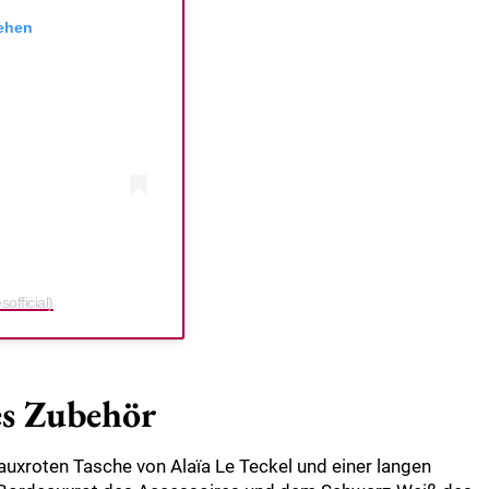
sehen
official)
es Zubehör
eauxroten Tasche von Alaïa Le Teckel und einer langen