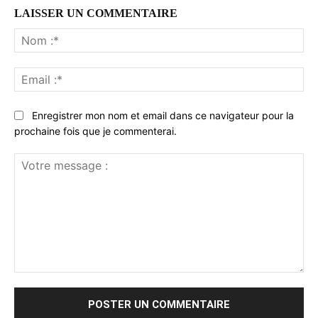
LAISSER UN COMMENTAIRE
No
:*
Ema
:*
Enregistrer mon nom et email dans ce navigateur pour la
prochaine fois que je commenterai.
Votre
message
: