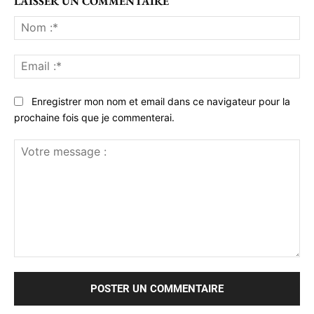
LAISSER UN COMMENTAIRE
No
:*
Ema
:*
Enregistrer mon nom et email dans ce navigateur pour la
prochaine fois que je commenterai.
Votre
message
: