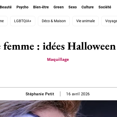
Beauté
Psycho
Bien-être
Green
Sexo
Culture
Société
me
LGBTQIA+
Déco & Maison
Vie animale
Voyag
 femme : idées Halloween
Maquillage
Stéphanie Petit
16 avril 2026