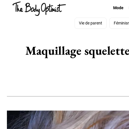
Mode
Vie de parent
Féminis
Maquillage squelette